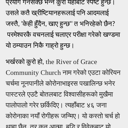
प्रयोग गर्नसक्छ भन्ने कुरा यहाँबाट स्पष्ट हुन्छ।
उसले कतै ख्रीष्टियानहरूलाई
पनि
आदमलाई
जस्तै
केही हुँदैन
खाए हुन्छ
त भनिरहेको छैन
, '
,
''
?
परमेश्वरकै वचनलाई
चलाएर परीक्षा गरेको खण्डमा
यो ठम्याउन निकै गाह्रो हुन्छ।
भर्खरको कुरो हो
the River of Grace
,
Community Church
नाम गरेको एउटा कोरियन
चर्चमा नूनपानीले कोरोनाभाइरस पखालिन्छ भनेर
पास्टरले एउटै बोतलबाट विश्वासीहरूको मुखैमा
पालोपालो गरेर छर्किदिए। त्यहाँबाट ४६ जना
कोरोनाका नयाँ रोगीहरू जन्मिए। यो कस्तो चर्च हो
थाहा छैन, तर कुन
आ
त्मा, बुद्धि र विवेकबाट यो