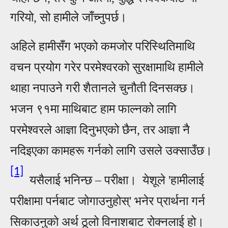
गरियो, सो हामीले जाँच्नुपर्छ।
अहिले हामीसँग भएको कमजोर परिस्थितिमाथि
वचन प्रयोग गरेर परमेश्वरको सुरक्षामाथि हामीले
थाहा नपाउने गरी शैतानले चुन
ती दिनसक्छ।
भजन ९१मा माथिबाट हाम फाल्नको लागि
परमेश्वरले
आ
ज्ञा दिनुभएको छैन, तर
आ
ज्ञा नै
नदिइएका कामहरू गर्नको लागि उसले उक्साउँछ।
[1]
यसैला
ई
भनिन्छ
–
परीक्षा। येशूले
'हामीलाई
परीक्षामा पर्नबाट जोगाउनुहोस्
'
भनेर प्रार्थना गर्न
सिकाउनुको अर्थ ठूलो विनाशबाट रोक्नला
ई
हो।