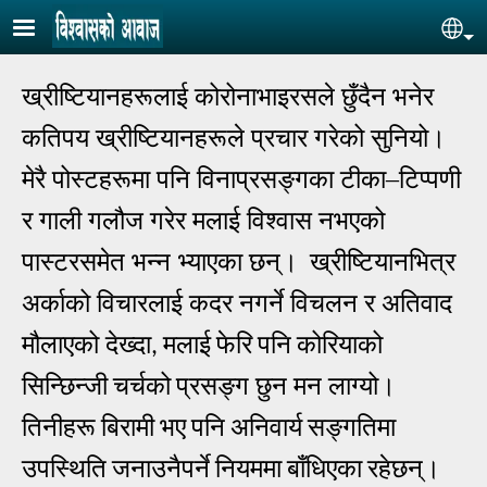
Skip to main content
Se
ख्रीष्टियानहरूलाई कोरोनाभाइरसले छुँदैन भनेर
कतिपय ख्रीष्टियानहरूले प्रचार गरेको सुनियो।
मेरै पोस्टहरूमा पनि विनाप्रसङ्गका टीका–टिप्पणी
र गाली गलौज गरेर मलाई विश्वास नभएको
पास्टरसमेत भन्न भ्याएका छन्।
ख्रीष्टियानभित्र
अर्काको विचारलाई कदर नगर्ने विचलन र अतिवाद
मौलाएको देख्दा
मलाई
फेरि
पनि
कोरियाको
,
सिन्छिन्जी
चर्चको
प्रसङ्ग छुन मन लाग्यो।
तिनीहरू
बिरामी
भए
पनि
अनिवार्य
सङ्गतिमा
उपस्थिति
जनाउनैपर्ने
नियममा
बाँधिएका
रहेछन्।