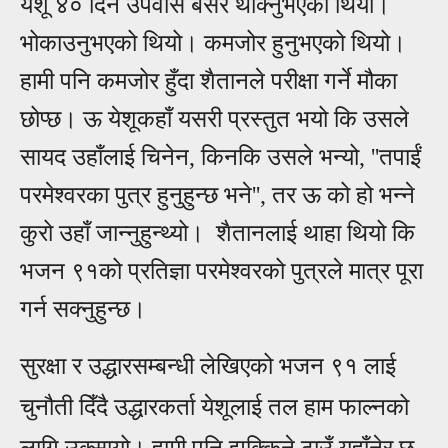
येशू ४० दिन उपवास बसेर थाक्नुभएको थियो।
भोकाउनुभएको थियो। कमजोर हुनुभएको थियो।
हामी पनि कमजोर हुँदा शैतानले परीक्षा गर्ने म
का
छोप्छ।
ऊ
येशूकहाँ यसरी प्रस्तुत भयो कि उसले
सायद उहाँला
ई
चिनेन, किनकि उसले भन्यो,
''
तपा
ई
परमेश्वरका पुत्र हुनुहुन्छ भने
'',
तर
ऊ
को हो भन्ने
कुरो उहाँ जान्नुहुन्थ्यो। शैतानला
ई
थाहा थियो कि
भजन ९१को प्रतिज्ञा परमेश्वरको पुत्रले मात्र पूरा
गर्न सक्नुहुन्छ।
सुरक्षा र उद्धारसम्बन्धी लेखिएको भजन ९१ ला
ई
चुन
ती दिँदै उद्धारकर्ता येशूला
ई
तल हाम फाल्नको
लागि उक्सायो। हामी पनि झुक्किने ठाउँ यहाँनेर छ