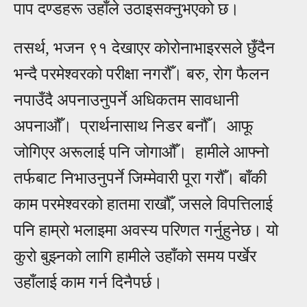
पाप दण्डहरू उहाँले उठाइसक्नुभएको छ।
तसर्थ, भजन ९१ देखाएर कोरोनाभाइरसले छुँदैन
भन्दै परमेश्वरको परीक्षा नगर
ँ। बरु, रोग फैलन
नपाउँदै अपनाउनुपर्ने अधिकतम सावधानी
अपनाऔँ। प्रार्थनासाथ निडर बन
ँ।
आ
फू
जोगिएर अरूला
ई
पनि ज
ोगाऔँ।
हामीले
आ
फ्नो
तर्फबाट निभाउनुपर्ने जिम्मेवारी पूरा गर
ँ। बाँकी
काम परमेश्वरको हातमा राख
ौँ, जसले विपत्तिलाई
पनि हाम्रो भलाइमा अवस्य परिणत गर्नुहुनेछ। यो
कुरो बुझ्नको लागि हामीले उहाँको समय पर्खेर
उहाँलाई काम गर्न दिनैपर्छ।