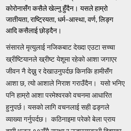
कोरोनासँग
कसैले
खेल्नु
हुँदैन। यसले
हाम्रो
जातीयता
राष्ट्रियता
धर्म
आस्था
वर्ण
लिङ्ग
,
,
–
,
,
आदि
कसैलाई
छोड्दैन।
संसारले मृत्युला
ई
नजिकबाट देख्दा एउटा सच्चा
ख्रीष्टियानले ख्रीष्ट येशूमा रहेको
आ
शा जगाएर
जीवन नै देख्नु र देखाउनुपर्दछ किनकि हामीसँग
आ
शा छ, त्यो
आ
शाले निराश गराउँदैन। यसो भनिए
पनि हाम्रो
आ
शा परमेश्वरको वचनमा
आ
धारित
हुनुपर्छ। यसको लागि वचनला
ई
सही ढङ्गले
व्याख्या गर्नुपर्दछ। कठिनाइमा परेको बेला प्राय