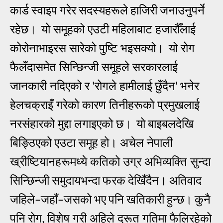
कार्ड
स्वाइप
गरेर
सदस्यहरूले
हाजिरी
जनाउनुपर्ने
रहेछ।
यो समूहको एउटी महिलाबाट हजारौँलाई
कोरोनाभाइरस सारेको पुष्टि भइसक्यो।
यो रोग
फैलँदासमेत सिन्छिन्जी समूहले सरकारलाई
जानकारी नदिएको र
रोगले हामीलाई
छुँदैन
भनेर
'
'
हेलचक्राइँ
गरेको कारण तिनीहरूको प्रमुखलाई
नरसंहारको मुद्दा लगाइएको छ।
यो
बाइबलदेखि
बिङ्ठिएको
एउटा
समूह
हो। अचेल नेपाली
ख्रीष्टियानहरूमध्ये कतिको उग्र अभिव्यक्ति सुन्दा
सिन्छिन्जी
समुदायभन्दा
फरक
देखिँदैन।
अतिवाद
जहिले
जहाँ
जसको
भए
पनि
खतिकारी
हुन्छ।
कुनै
–
–
पनि
रोग
विशेष गरी अहिले द्रूत गतिमा फैलिरहेको
,