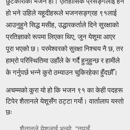
छुटकाराको भजन हो। एतिहासिक प्रसङ्गला
ई
हेर्ने
हो भने उहिले यहूदीहरूले भजनसङ्ग्रह ९१ला
ई
आ
उनुहुने सिद्ध मसीह, उद्धारकर्ताले दिने सुरक्षाको
प्रतिज्ञाको रूपमा लिएका थिए, जुन येशूमा
आ
एर
पूरा भएको छ। परमेश्वरको सुरक्षा निश्चय नै छ, तर
हाम्रो परिस्थितिमा उहाँले के गर्दै हुनुहुन्छ र हामीले
के गर्नुपर्छ भन्ने कुरो ठम्याउन चुकिरहेका हुँदछ
ँ।
अचम्मको कुरा यो हो कि भजन ९१ का केही पदहरू
टिपेर शैतानले येशूसँग ठट्टा गर्यो। वार्तालाप यस्तो
छः
, “
शैतानले येशूलाई भन्‍यो
तपाईं