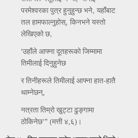
,
परमेश्‍वरका पुत्र हुनुहुन्‍छ भने
यहाँबाट
,
तल हामफाल्‍नुहोस्
किनभने यस्‍तो
,
लेखिएको छ
‘
उहाँले आफ्‍ना दूतहरूको जिम्‍मामा
तिमीलाई दिनुहुनेछ
र तिनीहरूले तिमीलाई आफ्‍ना हात-हातै
,
थाम्‍नेछन्
नत्रता तिम्रो खुट्टा ढुङ्गामा
”
ठोकिनेछ’
(मत्ती ४,६)।