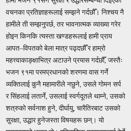
हामी भजन ९१सँगै सुरक्षा र उद्धारसम्बन्धी दिइएका
वचनका प्रतिज्ञाहरूला
ई
सम्झने गर्दछ
ँ। निश्चय नै
हामीले ती सम्झनुपर्छ, तर भावनात्मक व्याख्या गरेर
होइन किनकि त्यस्ता खण्डहरूला
ई
हामी प्राय
आ
पत
–
विपतको बेला मात्र पढ्दछ
ँ र हाम्रो
महत्त्वाकाङ्क्षाभित्र अटाउने प्रयास गर्दछ
ँ, जस्तैः
भजन ९१मा परमप्रधानको शरणमा वास गर्ने
व्यक्तिला
ई
कुनै महामारीले नछुने, उसले गोमन सर्प
र सिंहला
ई
लतार्ने, उसला
ई
स्वर्गदूतले थाम्ने, उसको
शत्रुको सर्वनाश हुने, दीर्घायु, चारैतिरबाट उसको
सुरक्षा, उद्धार हुनेजस्ता विषयहरू छन्। यो