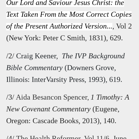
Our Lord and Saviour Jesus Christ: the
Text Taken From the Most Correct Copies
of the Present Authorized Version...
, Vol 2
(New York: Peter C Smith, 1831), 629.
/2/
Craig Keener,
The IVP Background
Bible Commentary
(Downers Grove,
Illinois: InterVarsity Press, 1993), 619.
/3/
Aida Besancon Spencer,
1 Timothy: A
New Covenant Commentary
(Eugene,
Oregon: Cascade Books, 2013), 140.
/4/
The Health Reformer, Vol 11/6, June