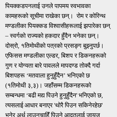
पियक्कडपनलाई उनले पापमय स्वभावका
कामहरूको सूचीमा राखेका छन्। रोम र कोरिन्थ
मण्डलीका पियक्कड विश्वासीहरूलाई झपारेका छन्
– स्वर्गको राज्यको हकदार हुँदैन भनेका छन्
।
दोस्रो, १तिमोथीको पत्रको प्रसङ्ग बुझ्नुपर्छ।
एफिसस मण्डलीका एल्डर, बिशप र डिकनहरूको
गुण र योग्यता बारे पावलले मापदण्ड तोक्दै गर्दा
बिशपहरू ‘मतवाला हुनुहुँदैन’ भनिएको छ
(१तिमोथी ३,३)। जहाँसम्म डिकनहरूको
सम्बन्धमा ‘बढी मद्य पिउने हुनुहुँदैन
'
भनिएको छ,
त्यसला
ई
आ
धार बनाएर
'
थोरै पिउन सकिनेरहेछ
'
भनेर अर्थ लाउनुचाहिँ पिउने
आ
दतला
ई
जायज