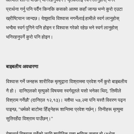
प्रार्थना गर्नु पनि पर्दैन किनकि
कसको
आत्मा कहाँ जान्छ भन्ने कुरो
एउटा
ख्रीष्टियान जान्दछ।
येशूमाथि विश्वास नगर्नेला
ई
हामीले
स्वर्ग
लानुहोस्
भन्दैमा स्वर्ग पुगिने पनि होइन र विश्वास गरेको रहेछ भने स्वर्ग लानुहोस्
भनिरहनुपर्ने कुरो पनि होइन।
बाइबलीय अवधारणा
विश्वास गर्ने जनहरू शारीरिक मृत्युद्वारा विश्राममा प्रवेश गर्ने कुरो बाइबलीय
नै हो। दानिएलको मृत्युको विषयमा स्वर्गदूतले यसो भनेका थिए, 'तिमीले
विश्राम गर्नेछौ' (दानिएल १२,१३)। यशैया ५७,२मा पनि यस्तै विवरण पढ्न
पाइन्छ, ''धर्मको बाटोमा हिँड्‌नेहरू शान्‍तिमा प्रवेश गर्छन्‌। तिनीहरू मृत्‍युमा
सुतिरहँदा विश्राम पाउँछन्‌।''
येशूलाई विश्वास गर्नेको लागि शारीरिक मृत्यु क्षणिक सुताइ हो (१थेस