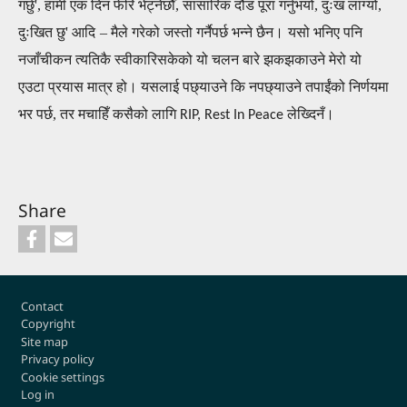
गर्छु', हामी एक दिन फेरि भेट्नेछौँ, सांसारिक दौड पूरा गर्नुभयो
, दुःख लाग्यो,
दुःखित छु
' आदि
–
मैले गरेको जस्तो गर्नैपर्छ भन्ने छैन
।
यसो भनिए पनि
नजाँचीकन त्यतिकै स्वीकारिसकेको यो चलन बारे झकझकाउने मेरो यो
एउटा प्रयास मात्र हो। यसला
ई
पछ्याउने कि नपछ्याउने तपा
ई
ंको निर्णयमा
भर पर्छ, तर मचाहिँ कसैको लागि
लेख्दिनँ।
RIP, Rest In Peace
Share
Footer
Contact
Copyright
Site map
Privacy policy
Cookie settings
Log in