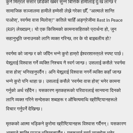
कुनै मित्रले संसार छोडेको खबर सुन्ने बित्तिकै हामीलाई दुःख लाग्छ र
सामाजिक सञ्जालमा
हामीले हम्मेसी लेख्ने गरेका छौँ,
आत्माले शान्ति
"
पाओस्', स्वर्गमा वास मिलोस्!'' कतिले चाहिँ अङ्ग्रेजीमा
Rest In Peace
लेख्दछन्।
यो एक
किसिमको कामनासहितको प्रार्थना हो
, जुन
(RIP)
सहानुभूति जनाउनको लागि व्यक्त गरिन्छ
,
तर के यो बाइबलीय हो?
स्वर्गमा को जान्छ र को जाँदैन भन्ने कुरो
हाम्रो
ई
श्वरशास्त्रले
स्पष्ट
पार्छ
।
येशूलाई विश्वास गर्ने व्यक्ति निश्चय नै स्वर्ग जान्छ
।
उसलाई कसैले 'स्वर्गमा
वास होस्' भनिरहनुपर्दैन। अनि येशूलाई विश्वास नगर्ने व्यक्ति कहाँ जान्छ
भन्ने कुरो पनि थाहा छ
।
उसलाई कसैले 'स्वर्गमा वास होस्' भनेर कामना
गर्नुको अर्थ रहँदैन।
यसकारण
मृतकहरूको परिवारलाई सान्त्वना
दिनको
लागि
व्यक्त गरिने सन्देस
का शब्दहरू र औचित्यमाथि
ख्रीष्टियानहरूले
विचार गर्नुपर्ने देखिन्छ।
मृतकको आत्मा भड्किने कुरोमा ख्रीष्टियानहरू विश्वास गर्दैनन्। यसकारण
आत्माले शान्ति पाऊन् भनिरहनुपर्दैन। मृतकलाई स्वर्ग लानुहोस् भनेर