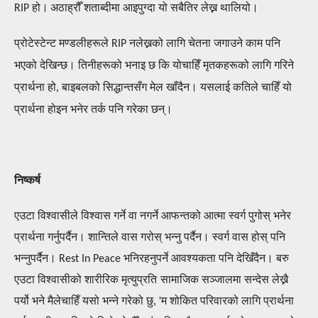
हो।
अठाह्रौँ शताब्दीमा आइपुग्दा यो सबैतिर लेख्न थालियो।
RIP
प्रोटेस्टेन्ट मण्डलीहरूले
न
लेख्न
को लागि चेतना जगाउने काम पनि
RIP
भ
एको देखिन्छ।
तिनीहरूको भनाइ छ कि योचाहिँ मृतकहरूको लागि गरिने
प्रार्थना हो, बाइबलको सिद्धान्तसँग
मेल खाँदैन।
यसलाई कतिले चाहिँ यो
प्रार्थना होइन भनेर तर्क पनि गरेका छन्।
निष्कर्ष
एउटा विश्वासीले
विश्वास गर्ने वा नगर्ने
आ
फन्तको
आत्मा
स्वर्ग पुग
ोस् भनेर
प्रार्थना गर्नुपर्दैन। शान्तिले वास गरोस् भन्नु पर्दैन। स्वर्ग वास होस्
पनि
भन्नुपर्दैन।
भनिरहनुपर्ने
आ
वश्यकता पनि देखिँदैन।
बरु
R
est In Peace
एउटा विश्वासीको
शारीरिक
मृत्यु
प्रति
सामाजिक सञ्जालमा सन्देस लेख्नै
पर्यो भने मैलेचाहिँ यसो भन्ने गरेको छु,
'म शोकित परिवारको लागि प्रार्थना