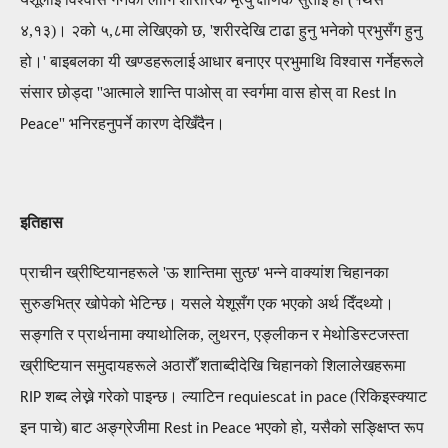
४,१३)। २को ५,८मा लेखिएको छ, 'शरीरदेखि टाढा हुनु भनेको प्रभुसँग हुनु
हो।'
बाइबलका यी खण्डहरूला
ई
आ
धार बनाएर
प्रभु
माथि
विश्वास गर्नेहरू
ले
संसार छोड्दा ''आत्माले शान्ति पाओस् वा स्वर्गमा वास होस् वा
Rest In
'' भनिरहनुपर्ने कारण देखिँदैन।
Peace
इतिहास
प्राचीन ख्रीष्टियानहरूले 'ऊ शान्तिमा सुत्छ' भन्ने वा
क्यांश
चिहानका
सुरुङभित्र खोपेको भेटिन्छ।
यसले
येशूसँग एक भएको अर्थ
दिँदथ्यो।
सङ्गति र प्रार्थनामा क्याथोलिक, लुथरन, एङ्लीकन र मेथोडिस्ट
जस्ता
ख्रीष्टियान समुदाय
हरूले अठारौँ शताब्दीदेखि चिहानको शिला
लेखहरूमा
शब्द
लेख्ने गरेको पाइन्छ।
ल्याटिन
(रिकिइस्क्याट
RIP
requiescat in pace
इन पाचे)
बाट
अङ्ग्रेजीमा
भएको हो
, यसैको सङ्क्षिप्त रूप
Rest in Peace