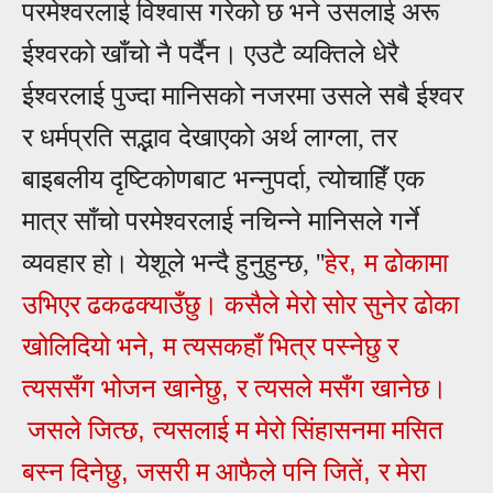
परमेश्वरलाई विश्वास गरेको छ भने उसलाई अरू
ईश्वरको खाँचो नै पर्दैन। एउटै व्यक्तिले धेरै
ईश्वरलाई पुज्दा मानिसको नजरमा उसले सबै ईश्वर
र धर्मप्रति सद्भाव देखाएको अर्थ लाग्ला, तर
बाइबलीय दृष्टिकोणबाट भन्नुपर्दा, त्योचाहिँ एक
मात्र साँचो परमेश्वरलाई नचिन्ने मानिसले गर्ने
,
व्यवहार हो। येशूले भन्दै हुनुहुन्छ, ''
हेर
म ढोकामा
उभिएर ढकढक्‍याउँछु। कसैले मेरो सोर सुनेर ढोका
,
खोलिदियो भने
म त्‍यसकहाँ भित्र पस्‍नेछु र
,
त्‍यससँग भोजन खानेछु
र त्‍यसले मसँग खानेछ।
,
जसले जित्‍छ
त्‍यसलाई म मेरो सिंहासनमा मसित
,
,
बस्‍न दिनेछु
जसरी म आफैले पनि जितें
र मेरा