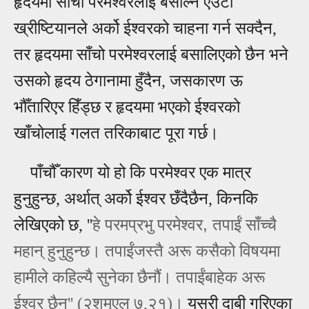
हृदयमा साँचो परमेश्वरलाई बसाल्ने एउटा
ख्रीष्टियानले अर्को ईश्वरको चाहना गर्न सक्दैन,
तर हृदयमा साँचो परमेश्वरलाई बसालिएको छैन भने
उसको हृदय ठेगानामा हुँदैन, जसकारण ऊ
भौँतारिएर हिँड्छ र हृदयमा भएको ईश्वरको
खाँचोलाई गलत तरिकाबाट पूरा गर्छ।
पाँचौँ कारण यो हो कि परमेश्वर एक मात्र
हुनुहुन्छ, अर्थात् अर्को ईश्वर छँदैछैन, किनकि
,
लेखिएको छ, ''
हे परमप्रभु परमेश्‍वर
तपाईं साँच्‍चै
महान्‌ हुनुहुन्‍छ। तपाईंजस्‍तै अरू कसैको विषयमा
हामीले कहिल्‍यै सुनेका छैनौं। तपाईंबाहेक अरू
ईश्‍वर छैन''
(२शमूएल ७,२१)।
यसरी दाबी गरिएका