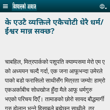
Skip to main content
Se
के एउटै व्यक्तिले एकैचोटी धेरै धर्म/
ईश्वर मान्न सक्छ?
चाबहिल, मित्रपार्कको पशुपति क्याम्पसमा मेरो एम ए
को अध्ययन चल्दै गर्दा, एक जना
आ
फूभन्दा उमेरले
पाको बडो फरासिलो साथीसँग मित्रता जम्यो!
हाम्रो
एकअर्काबीच सोधखोज हुँदा मैले आफू धर्मगुरु
भएको परिचय दिएँ। तामाङको छोरो सायद बौद्धमार्गी
गुरु होलान् भन्ने हिसाबले बुझेछन् साथीले, तर