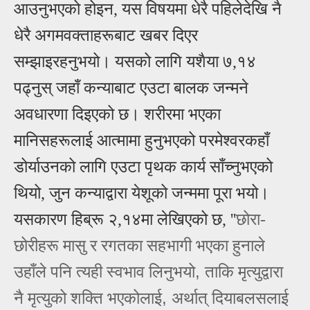
आ
उनुभएको होइन, यस विषयमा धेरै पहिलेदेखि नै
धेरै अगमवक्ताहरूबाट खबर दिएर
सम्झाइरहनुभयो। यसको लागि यशैया ७,१४
पढ्नुस् जहाँ कन्याबाट एउटा बालक जन्मने
अवधारणा दिइएको छ।
शरीरमा
भएका
मानिसहरूलाई आत्मामा हुनुभएको परमेश्वरकहाँ
डोर्याउनको लागि
एउटा पृथक कार्य साँच्नुभएको
थियो, जुन कन्याद्वारा येशूको जन्ममा पूरा भयो।
यसकारण
हिब्रू २,१
४मा लेखिएको छ,
''
छोरा-
छोरीहरू मासु र रगतका सहभागी भएका हुनाले
,
उहाँले पनि त्‍यही स्‍वभाव लिनुभयो
ताकि मृत्‍युद्वारा
,
नै मृत्‍युको शक्ति भएकोलाई
अर्थात्‌ दियाबलसलाई