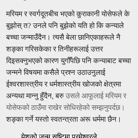
मरियम र स्वर्गदूतबीच भएको कुराकानी
योसेफले
के
बुझोस् त? उनले पनि बुझेको यति हो कि
कन्याले
बच्चा जन्माउँदैन। त्यसै बेला छानिएकाहरूले नै
शङ्का गरिसके
का
र तिनीहरूलाई उत्तर
दिइसक्नुभएको कारण युगौँपछि
पनि
कन्याबाट
बच्चा
जन्मने
विषयमा कसैले
प्रश्न उ
ठाउनु
लाई
ई
श्वरशास्त्रीय र धर्मशास्त्रीय खोजको क्षेत्रमा
अन्यथा मान्नु हुँदैन
, बरु
उसले
आ
फूला
ई
मरियम र
योसेफको ठाउँमा राखेर सोधिरहेको सम्झनुपर्दछ।
शङ्का गर्ने
यस्तो
स्वतन्त्रता अरू धर्ममा छैन।
येशूको जन्म सृष्टिमा परमेश्वरले