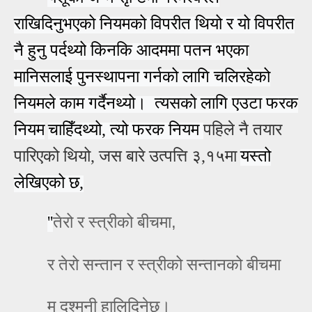
राखिदिनुभएको नियमको विपरीत
थियो र
यो
विपरीत
नै
हुनु
पर्दथ्यो
किनकि
आ
दममा पतन भएका
मानिस
ला
ई
पुनस्थापना गर्नको लागि चलिरहेको
नियमले काम गर्दैनथ्यो। त्यसको लागि एउटा फरक
नियम
चाहिँदथ्यो, त्यो फरक नियम
पहिले नै तयार
पारिएको थियो
, जस बारे
उत्पत्ति ३,१५
मा
यस्तो
लेखिएको छ,
,
''
तेरो र स्‍त्रीको बीचमा
र तेरो सन्‍तान र स्‍त्रीको सन्‍तानको बीचमा
म दुश्‍मनी हालिदिनेछु।