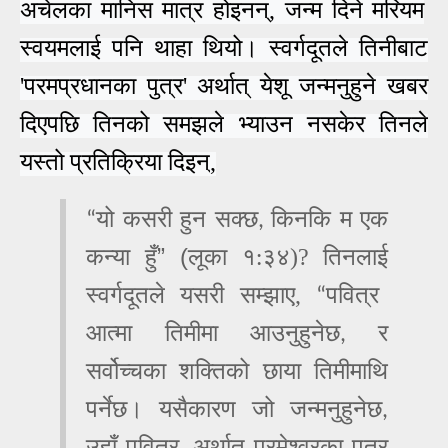
अचेलका मानिस
मात्र होइनन्,
जन्म दिने मरियम
स्वयमला
ई
पनि थाहा थियो।
स्वर्गदूतले तिनीबाट
'परमप्रधानका पुत्र'
अर्थात्
येशू जन्मनुहुने खबर
दिएपछि तिनको समझले भ्याउन नसकेर तिनले
यस्तो प्रतिक्रिया दिइन्
,
यो कसरी हुन सक्‍छ
किनकि म एक
“
,
” (
कन्‍या हुँ
लूका १
३४)
?
तिन
ला
ई
:
स्वर्गदूतले यसरी सम्झाए
,
पवित्र
“
आत्‍मा तिमीमा आउनुहुनेछ
र
,
सर्वोच्‍चका शक्तिको छाया तिमीमाथि
पर्नेछ। यसैकारण जो जन्‍मनुहुनेछ
,
उहाँ पवित्र
अर्थात्‌ परमेश्‍वरका पुत्र