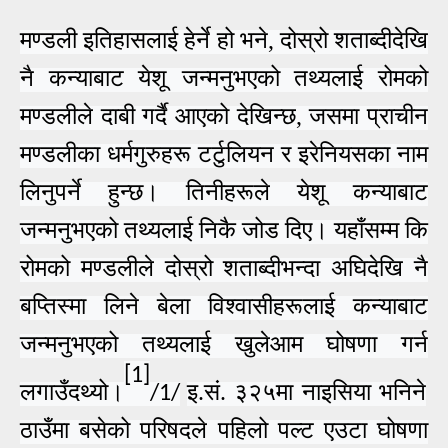
मण्डली इतिहासलाई हेर्ने हो भने, दोस्रो शताब्दीदेखि
नै कन्याबाट येशू जन्मनुभएको तथ्यलाई रोमको
मण्डलीले
दाबी गर्दै
आ
एको
देखिन्छ
, जसमा
प्राचीन
मण्डलीका धर्मगुरु
हरू
टर्टुलियन र इरेनियस
का नाम
लिनुपर्ने हुन्छ। तिनीहरूले येशू
कन्याबाट
जन्मनुभएको तथ्यलाई
निकै जोड दिए। यहाँसम्म कि
रोमको मण्डली
ले दोस्रो शताब्दीभन्दा अघिदेखि नै
बप्तिस्मा लिने बेला विश्वासीहरूलाई कन्याबाट
जन्मनुभएको तथ्यलाई खुलेआम घोषणा गर्न
[1]
लगाउँदथ्यो।
इ.सं. ३२५मा नाइसिया भनिने
/1/
ठाउँमा बसेको परिषदले पहिलो पल्ट एउटा घोषणा