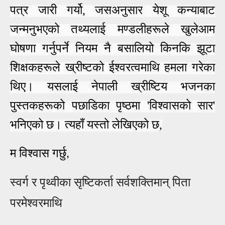
पत्र जारी ग
र्यो, जसअनुसार
येशू कन्याबाट
जन्मनुभएको तथ्यलाई मण्डलीहरू
ले खुले
आ
म
घोषणा गर्नुपर्ने
नियम नै बसालियो किनकि झूटा
शिक्षकहरूले ख्रीष्टको
ई
श्वरत्वमाथि हमला गरेका
थिए।
यसलाई नेपाली ख्रीष्टिय भजनका
पुस्तकहरूको पछाडिका पृष्ठमा 'विश्वासको सार'
भनिएको छ। त्यहाँ यस्तो
लेखिएको छ
,
म विश्वास गर्छु
,
स्वर्ग र पृथ्वीका सृष्टिकर्ता सर्वशक्तिमान् पिता
परमेश्वरमाथि