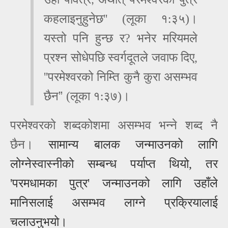
,
कहलाइनुहुनेछ'' (लूका १
३५)।
:
यस्तो पनि हुन्छ र? भ
नेर मरियमले
प्रश्न
सोधेपछि
स्वर्गदूतले
जवाफ
दिए
,
''परमेश्‍वरको निम्‍ति कुनै कुरा असम्‍भव
”
छैन
(लूका १
३७)।
:
परमेश्वरको शब्दकोशमा असम्भव भन्ने शब्द नै
छैन।
सामान्य बालक जन्माउनको लागि
लोग्नेस्वास्नीको सम्बन्ध पर्याप्त थियो, तर
'परमधामका पुत्र
'
जन्माउनको लागि उहाँले
मानिसला
ई
असम्भव लाग्ने प्रक्रियाला
ई
चलाउनुभयो।