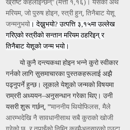
ख्रीष्‍ट कहलाइन्‍छन्‌''
(मत्ती १,१६)। यसको अर्थ
मरियम, जो पुरुष होइन, स्त्री हुन्, तिनैबाट येशू
जन्मनुभयो
। देख्नुभयो? उत्पत्ति ३,१५मा उल्लेख
गरिएको स्त्रीको सन्तान मरियम ठहरिइन् र
तिनैबाट येशूको जन्म भयो।
यो कुनै दन्त्यकथा होइन भन्ने कुरो स्वीकार
गर्नको लागि सुसमाचारका पुस्तकहरूलाई
अझै
पढ्नु
पर्ने हुन्छ
। लूकाले येशूको जन्मको विषयमा
राम्ररी अध्ययन
–
अनुसन्धान गरेका थिए। उनी
,
यसरी शुरू गर्छन्,
'''
माननीय थियोफिलस
मैले
आरम्‍भदेखि नै सावधानीसाथ सबै कुराको खोजी
,
गरेको छु
र तपाईंको निम्‍ति क्रमैअनुसारको एउटा