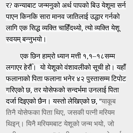
र? कन्याबाट जन्मनुको अर्थ पापको बिउ येशूमा सर्न
पाएन किनकि सारा मानव जातिलाई उद्धार गर्नको
लागि
एक
सिद्ध व्यक्ति चाहिँदथ्यो
, त्यो व्यक्ति
येशू
स्वयम् बन्नुभयो।
एक छिन हाम्रो ध्यान मत्ती १,१
–
१८सम्म
लगाएर हेर
ँ। यो येशूको वंशावलीको सूची हो। यहाँ
फलानाको पिता फलाना भनेर ४२ पुस्तासम्म टिपोट
गरिएको छ, तर योसेफको सन्दर्भमा उनला
ई
पिता
दर्जा दिइएको छैन। यस्तो लेखिएको छ,
''
याकूब
,
तिनै योसेफका पिता थिए
जसकी पत्‍नी मरियम
,
थिइन्‌। यिनै मरियमबाट येशूको जन्‍म भयो
जो